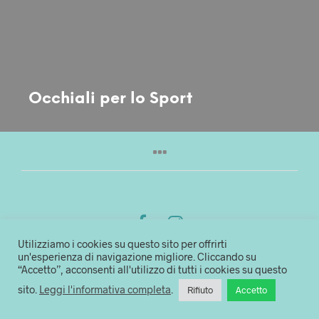
Occhiali per lo Sport
Utilizziamo i cookies su questo sito per offrirti
un'esperienza di navigazione migliore. Cliccando su
Ottica Stile di Vista di Lucalux S.R.L
“Accetto”, acconsenti all'utilizzo di tutti i cookies su questo
sito.
Leggi l'informativa completa
.
Rifiuto
Accetto